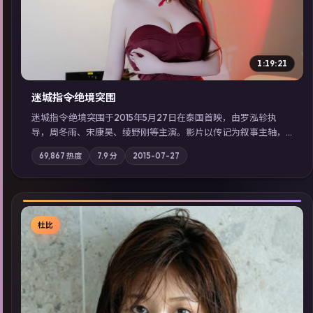
1:19:21
迷城指令·绝境突围
迷城指令·绝境突围于2015年5月27日在泰国首映，由罗泓轸执
导，周冬雨、宋康昊、绫野刚等主演。影片以传记为叙事主轴，
记忆碎片重组后，主角发现自己从未活过“真实”的一天；摄影与
69,867
热度
7.9
分
2015-07-27
配乐强化地域气质；站内亦可通过「国产免费观看高清电视剧在
线看」延展检索同类型高分佳作，畅享高清在线追剧体验。
杜比