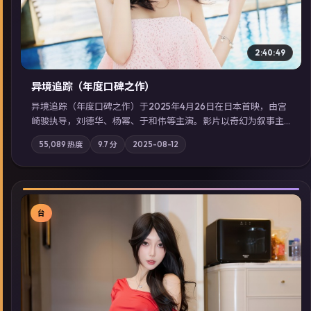
2:40:49
异境追踪（年度口碑之作）
异境追踪（年度口碑之作）于2025年4月26日在日本首映，由宫
崎骏执导，刘德华、杨幂、于和伟等主演。影片以奇幻为叙事主
轴，旧案重提，真相与谎言在同一条时间线上交锋；摄影与配乐
55,089
热度
9.7
分
2025-08-12
强化地域气质；站内亦可通过「国产免费观看高清电视剧在线
看」延展检索同类型高分佳作，畅享高清在线追剧体验。
台
▶