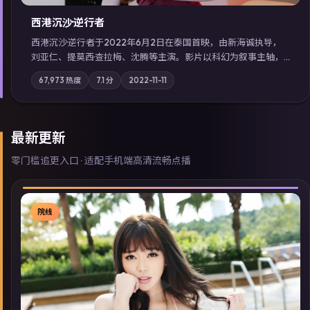
西港沉沙·逆行者
西港沉沙·逆行者于2022年6月2日在泰国首映，由新海诚执导，
刘亚仁、提莫西·查拉梅、沈腾等主演。影片以科幻为叙事主轴，
失踪人口档案牵出跨国灰色产业链；摄影与配乐强化地域气质；
67,973
热度
7.1
分
2022-11-11
站内亦可通过「国产免费观看高清电视剧在线看」延展检索同类
型高分佳作，畅享高清在线追剧体验。
最新更新
零门槛追更入口 · 适配手机端高清流畅点播
院线
▶