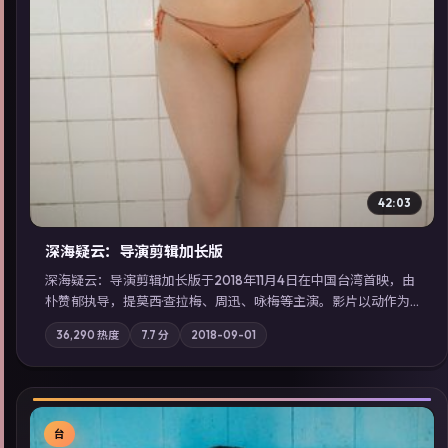
42:03
深海疑云：导演剪辑加长版
深海疑云：导演剪辑加长版于2018年11月4日在中国台湾首映，由
朴赞郁执导，提莫西·查拉梅、周迅、咏梅等主演。影片以动作为
叙事主轴，亲情与职责必须在倒计时结束前做出抉择；摄影与配
36,290
热度
7.7
分
2018-09-01
乐强化地域气质；站内亦可通过「国产免费观看高清电视剧在线
看」延展检索同类型高分佳作，畅享高清在线追剧体验。
台