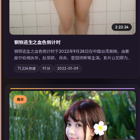
2:22:24
钢铁逃生之血色倒计时
钢铁逃生之血色倒计时于2022年9月28日在中国台湾首映，由斯
皮尔伯格执导，赵丽颖、肖央、菅田将晖等主演。影片以犯罪为
叙事主轴，失踪人口档案牵出跨国灰色产业链；摄影与配乐强化
71,224
热度
9.1
分
2022-01-09
地域气质；站内亦可通过「国产免费观看高清电视剧在线看」延
展检索同类型高分佳作，畅享高清在线追剧体验。
高分
▶