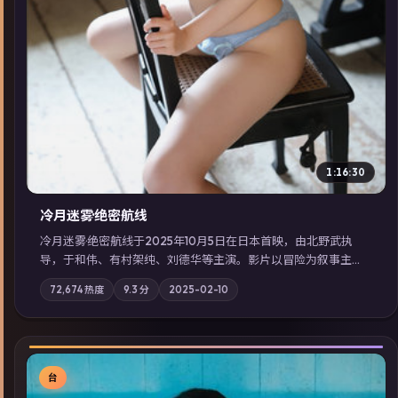
1:16:30
冷月迷雾·绝密航线
冷月迷雾·绝密航线于2025年10月5日在日本首映，由北野武执
导，于和伟、有村架纯、刘德华等主演。影片以冒险为叙事主
轴，记忆碎片重组后，主角发现自己从未活过“真实”的一天；摄
72,674
热度
9.3
分
2025-02-10
影与配乐强化地域气质；站内亦可通过「国产免费观看高清电视
剧在线看」延展检索同类型高分佳作，畅享高清在线追剧体验。
台