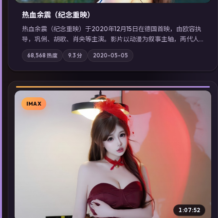
热血余震（纪念重映）
热血余震（纪念重映）于2020年12月15日在德国首映，由欧容执
导，巩俐、胡歌、肖央等主演。影片以动漫为叙事主轴，两代人
的执念在暴风雨夜正面相撞；摄影与配乐强化地域气质；站内亦
68,568
热度
9.3
分
2020-05-05
可通过「国产免费观看高清电视剧在线看」延展检索同类型高分
佳作，畅享高清在线追剧体验。
IMAX
▶
1:07:52