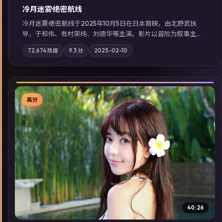
冷月迷雾·绝密航线
冷月迷雾·绝密航线于2025年10月5日在日本首映，由北野武执
导，于和伟、有村架纯、刘德华等主演。影片以冒险为叙事主
轴，记忆碎片重组后，主角发现自己从未活过“真实”的一天；摄
72,674
热度
9.3
分
2025-02-10
影与配乐强化地域气质；站内亦可通过「国产免费观看高清电视
剧在线看」延展检索同类型高分佳作，畅享高清在线追剧体验。
高分
▶
40:26