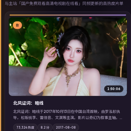
与主站「国产免费观看高清电视剧在线看」同频更新的高热度片单
台
▶
1:50:06
北风证词：暗线
北风证词：暗线于2017年10月13日在中国台湾首映，由罗泓轸执
导，松坂桃李、雷佳音、文淇等主演。影片以奇幻为叙事主轴，
旧案重提，真相与谎言在同一条时间线上交锋；摄影与配乐强化
73,324
热度
8.2
分
2017-08-08
地域气质；站内亦可通过「国产免费观看高清电视剧在线看」延