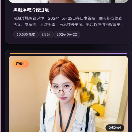
黑潮浮城·冷锋过境
黑潮浮城·冷锋过境于2024年3月25日在日本首映，由韦斯·安德森
执导，安藤樱、易烊千玺、马思纯等主演。影片以惊悚为叙事主
轴，失踪人口档案牵出跨国灰色产业链；摄影与配乐强化地域气
60,535
热度
9.5
分
2024-06-22
质；站内亦可通过「国产免费观看高清电视剧在线看」延展检索
同类型高分佳作，畅享高清在线追剧体验。
连载中
▶
2:52:49