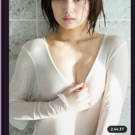
▶
2:44:37