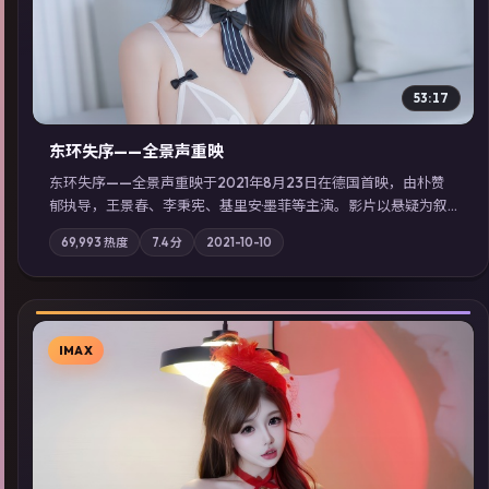
53:17
东环失序——全景声重映
东环失序——全景声重映于2021年8月23日在德国首映，由朴赞
郁执导，王景春、李秉宪、基里安·墨菲等主演。影片以悬疑为叙
事主轴，科技与人性的边界在实验事故后逐渐模糊；摄影与配乐
69,993
热度
7.4
分
2021-10-10
强化地域气质；站内亦可通过「国产免费观看高清电视剧在线
看」延展检索同类型高分佳作，畅享高清在线追剧体验。
IMAX
▶