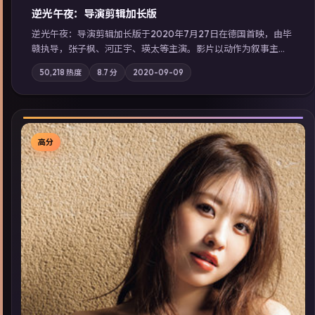
逆光午夜：导演剪辑加长版
逆光午夜：导演剪辑加长版于2020年7月27日在德国首映，由毕
赣执导，张子枫、河正宇、瑛太等主演。影片以动作为叙事主
轴，记忆碎片重组后，主角发现自己从未活过“真实”的一天；摄
50,218
热度
8.7
分
2020-09-09
影与配乐强化地域气质；站内亦可通过「国产免费观看高清电视
剧在线看」延展检索同类型高分佳作，畅享高清在线追剧体验。
高分