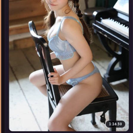
▶
1:16:30