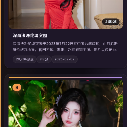
2:55:25
深海法则·绝境突围
深海法则·绝境突围于2023年7月22日在中国台湾首映，由丹尼斯·
维伦纽瓦执导，菅田将晖、巩俐、赵丽颖等主演。影片以传记为
叙事主轴，两代人的执念在暴风雨夜正面相撞；摄影与配乐强化
20,704
热度
8.8
分
2023-07-07
地域气质；站内亦可通过「国产免费观看高清电视剧在线看」延
展检索同类型高分佳作，畅享高清在线追剧体验。
台
▶