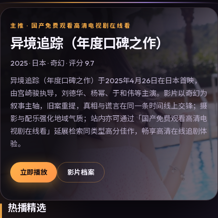
主推 ·
国产免费观看高清电视剧在线看
异境追踪（年度口碑之作）
2025
·
日本
·
奇幻
· 评分
9.7
异境追踪（年度口碑之作）于2025年4月26日在日本首映，
由宫崎骏执导，刘德华、杨幂、于和伟等主演。影片以奇幻为
叙事主轴，旧案重提，真相与谎言在同一条时间线上交锋；摄
影与配乐强化地域气质；站内亦可通过「国产免费观看高清电
视剧在线看」延展检索同类型高分佳作，畅享高清在线追剧体
验。
立即播放
影片档案
热播精选