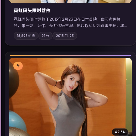
霓虹码头·限时营救
霓虹码头·限时营救于2015年2月23日在日本首映，由刁亦男执
导，朱一龙、范伟、苍井优等主演。影片以科幻为叙事主轴，城
市霓虹背后，有人用规则改写命运；摄影与配乐强化地域气质；
16,895
热度
9.1
分
2015-11-23
站内亦可通过「国产免费观看高清电视剧在线看」延展检索同类
型高分佳作，畅享高清在线追剧体验。
台
▶
42:34