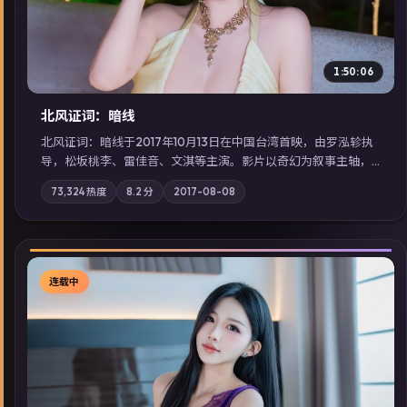
1:50:06
北风证词：暗线
北风证词：暗线于2017年10月13日在中国台湾首映，由罗泓轸执
导，松坂桃李、雷佳音、文淇等主演。影片以奇幻为叙事主轴，
旧案重提，真相与谎言在同一条时间线上交锋；摄影与配乐强化
73,324
热度
8.2
分
2017-08-08
地域气质；站内亦可通过「国产免费观看高清电视剧在线看」延
展检索同类型高分佳作，畅享高清在线追剧体验。
连载中
▶