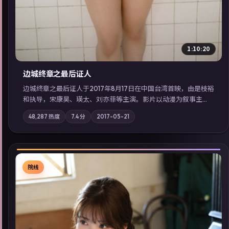
1:10:20
边城终章之最后证人
边城终章之最后证人于2017年8月17日在中国台湾首映，由是枝裕
和执导，宋康昊、瑛太、刘亦菲等主演。影片以动漫为叙事主
轴，两代人的执念在暴风雨夜正面相撞；摄影与配乐强化地域气
48,287
热度
7.4
分
2017-05-21
质；站内亦可通过「国产免费观看高清电视剧在线看」延展检索
同类型高分佳作，畅享高清在线追剧体验。
院线