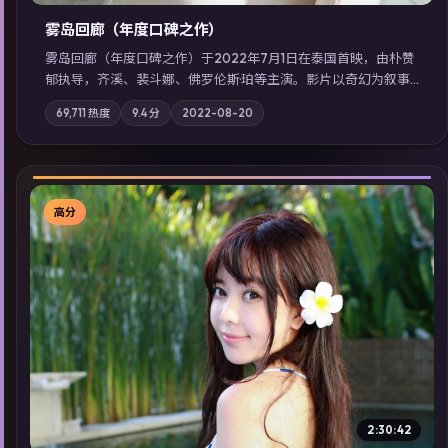
雾岛回廊（年度口碑之作）
雾岛回廊（年度口碑之作）于2022年7月1日在泰国首映，由朴赞
郁执导，齐溪、裴斗娜、佛罗伦斯·珀等主演。影片以奇幻为叙事
主轴，边境小镇的平静被一封匿名信彻底打破；摄影与配乐强化
69,711
热度
9.4
分
2022-08-20
地域气质；站内亦可通过「国产免费观看高清电视剧在线看」延
展检索同类型高分佳作，畅享高清在线追剧体验。
高分
▶
2:30:42