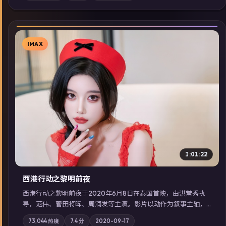
展检索同类型高分佳作，畅享高清在线追剧体验。
IMAX
▶
1:01:22
西港行动之黎明前夜
西港行动之黎明前夜于2020年6月8日在泰国首映，由洪常秀执
导，范伟、菅田将晖、周润发等主演。影片以动作为叙事主轴，
亲情与职责必须在倒计时结束前做出抉择；摄影与配乐强化地域
73,044
热度
7.4
分
2020-09-17
气质；站内亦可通过「国产免费观看高清电视剧在线看」延展检