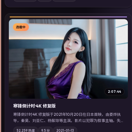
站内亦可通过「国产免费观看高清电视剧在线看」延展检索同类
型高分佳作，畅享高清在线追剧体验。
连载中
▶
2:07:44
寒锋倒计时·4K 修复版
寒锋倒计时·4K 修复版于2021年10月20日在日本首映，由娄烨执
导，秦昊、刘亚仁、杨紫琼等主演。影片以犯罪为叙事主轴，失
踪人口档案牵出跨国灰色产业链；摄影与配乐强化地域气质；站
52,259
热度
9.5
分
2021-01-13