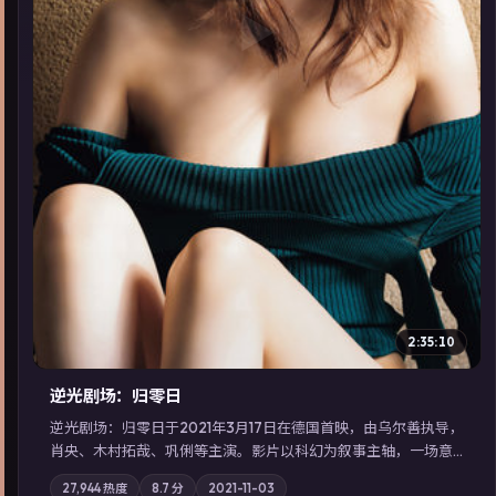
▶
2:35:10
逆光剧场：归零日
逆光剧场：归零日于2021年3月17日在德国首映，由乌尔善执导，
肖央、木村拓哉、巩俐等主演。影片以科幻为叙事主轴，一场意
外将众人卷入不可撤回的连锁反应；摄影与配乐强化地域气质；
27,944
热度
8.7
分
2021-11-03