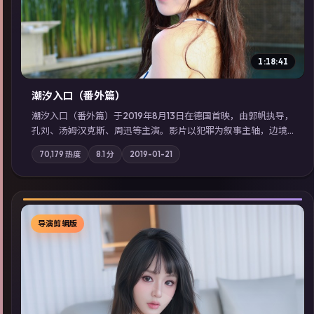
1:18:41
潮汐入口（番外篇）
潮汐入口（番外篇）于2019年8月13日在德国首映，由郭帆执导，
孔刘、汤姆·汉克斯、周迅等主演。影片以犯罪为叙事主轴，边境
小镇的平静被一封匿名信彻底打破；摄影与配乐强化地域气质；
70,179
热度
8.1
分
2019-01-21
站内亦可通过「国产免费观看高清电视剧在线看」延展检索同类
型高分佳作，畅享高清在线追剧体验。
导演剪辑版
▶