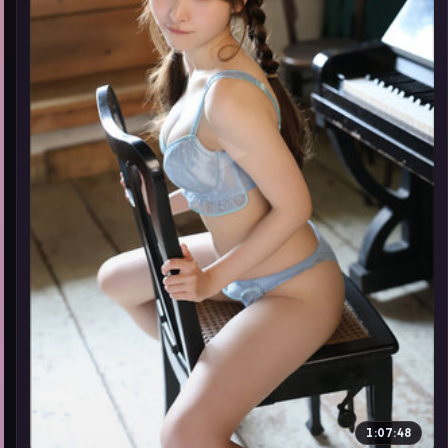
▶
1:07:48