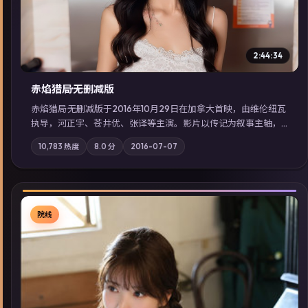
2:44:34
赤焰猎局·无删减版
赤焰猎局·无删减版于2016年10月29日在加拿大首映，由维伦纽瓦
执导，河正宇、苍井优、张译等主演。影片以传记为叙事主轴，
亲情与职责必须在倒计时结束前做出抉择；摄影与配乐强化地域
10,783
热度
8.0
分
2016-07-07
气质；站内亦可通过「国产免费观看高清电视剧在线看」延展检
索同类型高分佳作，畅享高清在线追剧体验。
院线