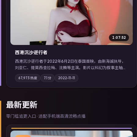
▶
1:07:52
西港沉沙·逆行者
西港沉沙·逆行者于2022年6月2日在泰国首映，由新海诚执导，
刘亚仁、提莫西·查拉梅、沈腾等主演。影片以科幻为叙事主轴，
失踪人口档案牵出跨国灰色产业链；摄影与配乐强化地域气质；
67,973
热度
7.1
分
2022-11-11
站内亦可通过「国产免费观看高清电视剧在线看」延展检索同类
型高分佳作，畅享高清在线追剧体验。
最新更新
零门槛追更入口 · 适配手机端高清流畅点播