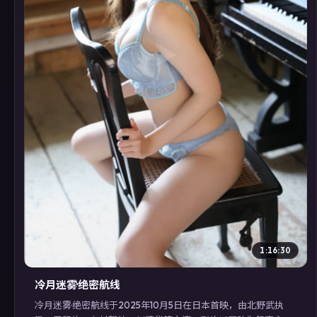
▶
1:16:30
冷月迷雾·绝密航线
冷月迷雾·绝密航线于2025年10月5日在日本首映，由北野武执