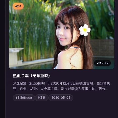
高分
▶
2:30:42
热血余震（纪念重映）
热血余震（纪念重映）于2020年12月15日在德国首映，由欧容执
导，巩俐、胡歌、肖央等主演。影片以动漫为叙事主轴，两代人
的执念在暴风雨夜正面相撞；摄影与配乐强化地域气质；站内亦
68,568
热度
9.3
分
2020-05-05
可通过「国产免费观看高清电视剧在线看」延展检索同类型高分
佳作，畅享高清在线追剧体验。