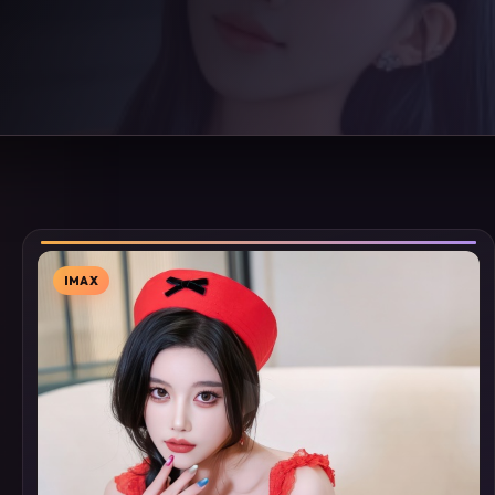
IMAX
▶