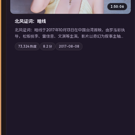
1:50:06
北风证词：暗线
北风证词：暗线于2017年10月13日在中国台湾首映，由罗泓轸执
导，松坂桃李、雷佳音、文淇等主演。影片以奇幻为叙事主轴，
旧案重提，真相与谎言在同一条时间线上交锋；摄影与配乐强化
73,324
热度
8.2
分
2017-08-08
地域气质；站内亦可通过「国产免费观看高清电视剧在线看」延
展检索同类型高分佳作，畅享高清在线追剧体验。