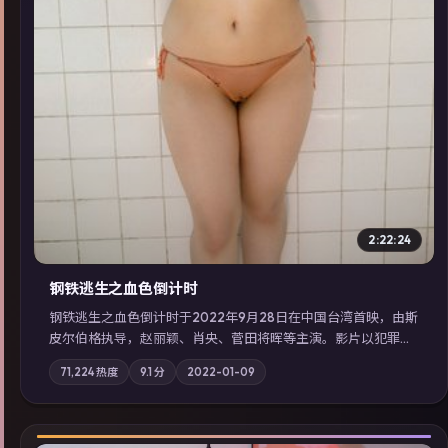
2:22:24
钢铁逃生之血色倒计时
钢铁逃生之血色倒计时于2022年9月28日在中国台湾首映，由斯
皮尔伯格执导，赵丽颖、肖央、菅田将晖等主演。影片以犯罪为
叙事主轴，失踪人口档案牵出跨国灰色产业链；摄影与配乐强化
71,224
热度
9.1
分
2022-01-09
地域气质；站内亦可通过「国产免费观看高清电视剧在线看」延
展检索同类型高分佳作，畅享高清在线追剧体验。