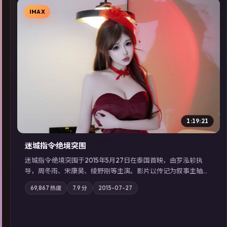
IMAX
▶
1:19:21
迷城指令·绝境突围
迷城指令·绝境突围于2015年5月27日在泰国首映，由罗泓轸执
导，周冬雨、宋康昊、绫野刚等主演。影片以传记为叙事主轴，
记忆碎片重组后，主角发现自己从未活过“真实”的一天；摄影与
69,867
热度
7.9
分
2015-07-27
配乐强化地域气质；站内亦可通过「国产免费观看高清电视剧在
线看」延展检索同类型高分佳作，畅享高清在线追剧体验。