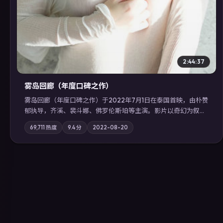
2:44:37
雾岛回廊（年度口碑之作）
雾岛回廊（年度口碑之作）于2022年7月1日在泰国首映，由朴赞
郁执导，齐溪、裴斗娜、佛罗伦斯·珀等主演。影片以奇幻为叙事
主轴，边境小镇的平静被一封匿名信彻底打破；摄影与配乐强化
69,711
热度
9.4
分
2022-08-20
地域气质；站内亦可通过「国产免费观看高清电视剧在线看」延
展检索同类型高分佳作，畅享高清在线追剧体验。