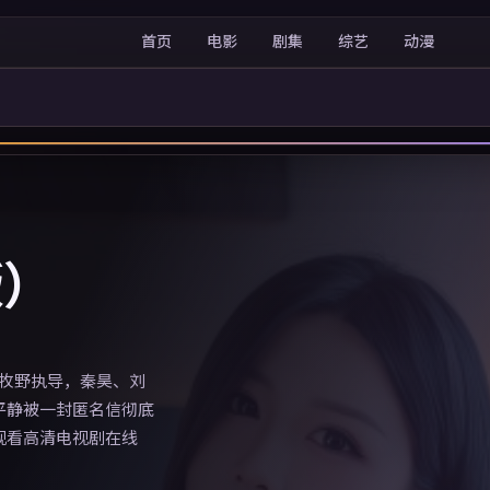
首页
电影
剧集
综艺
动漫
版）
文牧野执导，秦昊、刘
平静被一封匿名信彻底
观看高清电视剧在线