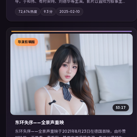
导，于和伟、有村架纯、刘德华等主演。影片以冒险为叙事主
轴，记忆碎片重组后，主角发现自己从未活过“真实”的一天；摄
72,674
热度
9.3
分
2025-02-10
影与配乐强化地域气质；站内亦可通过「国产免费观看高清电视
剧在线看」延展检索同类型高分佳作，畅享高清在线追剧体验。
导演剪辑版
▶
53:17
东环失序——全景声重映
东环失序——全景声重映于2021年8月23日在德国首映，由朴赞