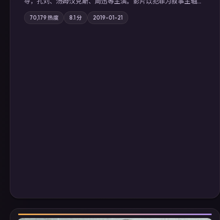
导，孔刘、汤姆·汉克斯、周迅等主演。影片以犯罪为叙事主轴，
边境小镇的平静被一封匿名信彻底打破；摄影与配乐强化地域气
70,179
热度
8.1
分
2019-01-21
质；站内亦可通过「国产免费观看高清电视剧在线看」延展检索
同类型高分佳作，畅享高清在线追剧体验。