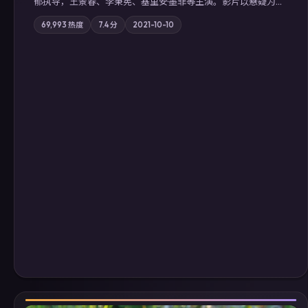
郁执导，王景春、李秉宪、基里安·墨菲等主演。影片以悬疑为叙
事主轴，科技与人性的边界在实验事故后逐渐模糊；摄影与配乐
69,993
热度
7.4
分
2021-10-10
强化地域气质；站内亦可通过「国产免费观看高清电视剧在线
看」延展检索同类型高分佳作，畅享高清在线追剧体验。