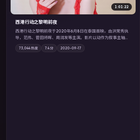
1:01:22
西港行动之黎明前夜
西港行动之黎明前夜于2020年6月8日在泰国首映，由洪常秀执
导，范伟、菅田将晖、周润发等主演。影片以动作为叙事主轴，
亲情与职责必须在倒计时结束前做出抉择；摄影与配乐强化地域
73,044
热度
7.4
分
2020-09-17
气质；站内亦可通过「国产免费观看高清电视剧在线看」延展检
索同类型高分佳作，畅享高清在线追剧体验。