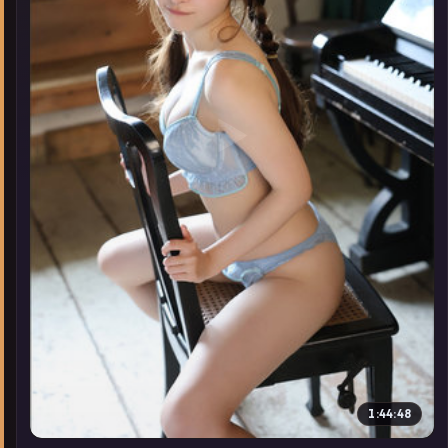
▶
1:44:48