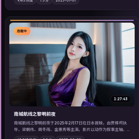
9,415
热度
7.5
分
2023-01-01
域气质；站内亦可通过「国产免费观看高清电视剧在线看」延展
检索同类型高分佳作，畅享高清在线追剧体验。
连载中
▶
1:27:43
南城航线之黎明前夜
南城航线之黎明前夜于2025年2月17日在日本首映，由贾樟柯执
导，梁朝伟、周冬雨、金惠秀等主演。影片以动作为叙事主轴，
城市霓虹背后，有人用规则改写命运；摄影与配乐强化地域气