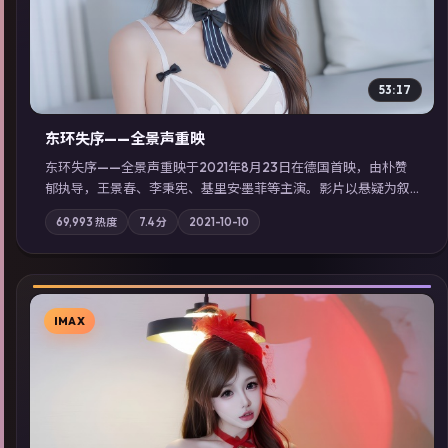
53:17
东环失序——全景声重映
东环失序——全景声重映于2021年8月23日在德国首映，由朴赞
郁执导，王景春、李秉宪、基里安·墨菲等主演。影片以悬疑为叙
事主轴，科技与人性的边界在实验事故后逐渐模糊；摄影与配乐
69,993
热度
7.4
分
2021-10-10
强化地域气质；站内亦可通过「国产免费观看高清电视剧在线
看」延展检索同类型高分佳作，畅享高清在线追剧体验。
IMAX
▶