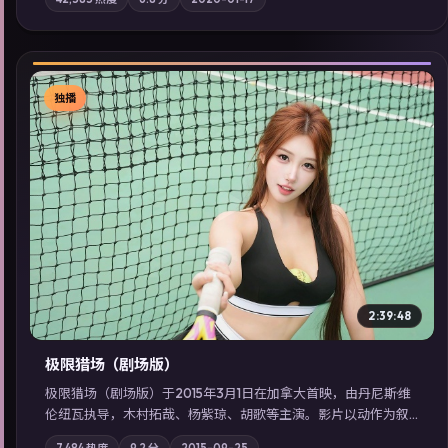
质；站内亦可通过「国产免费观看高清电视剧在线看」延展检索
同类型高分佳作，畅享高清在线追剧体验。
独播
▶
2:39:48
极限猎场（剧场版）
极限猎场（剧场版）于2015年3月1日在加拿大首映，由丹尼斯·维
伦纽瓦执导，木村拓哉、杨紫琼、胡歌等主演。影片以动作为叙
事主轴，城市霓虹背后，有人用规则改写命运；摄影与配乐强化
7,484
热度
9.2
分
2015-09-25