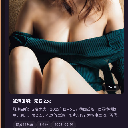
▶
1:26:10
狂潮回响：无名之火
狂潮回响：无名之火于2025年12月5日在德国首映，由贾樟柯执
导，周迅、段奕宏、孔刘等主演。影片以传记为叙事主轴，两代
人的执念在暴风雨夜正面相撞；摄影与配乐强化地域气质；站内
51,022
热度
6.9
分
2025-07-19
亦可通过「国产免费观看高清电视剧在线看」延展检索同类型高