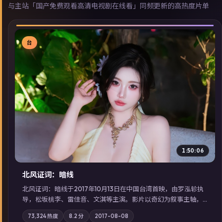
与主站「国产免费观看高清电视剧在线看」同频更新的高热度片单
台
▶
1:50:06
北风证词：暗线
北风证词：暗线于2017年10月13日在中国台湾首映，由罗泓轸执
导，松坂桃李、雷佳音、文淇等主演。影片以奇幻为叙事主轴，
旧案重提，真相与谎言在同一条时间线上交锋；摄影与配乐强化
73,324
热度
8.2
分
2017-08-08
地域气质；站内亦可通过「国产免费观看高清电视剧在线看」延