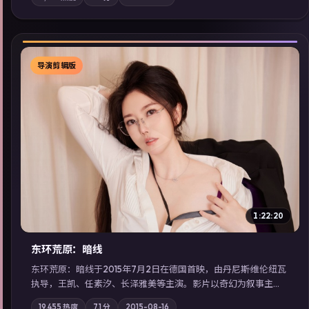
地域气质；站内亦可通过「国产免费观看高清电视剧在线看」延
展检索同类型高分佳作，畅享高清在线追剧体验。
导演剪辑版
▶
1:22:20
东环荒原：暗线
东环荒原：暗线于2015年7月2日在德国首映，由丹尼斯·维伦纽瓦
执导，王凯、任素汐、长泽雅美等主演。影片以奇幻为叙事主
轴，边境小镇的平静被一封匿名信彻底打破；摄影与配乐强化地
19,455
热度
7.1
分
2015-08-16