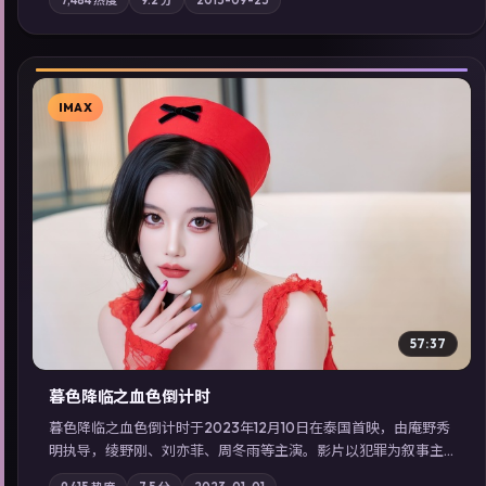
地域气质；站内亦可通过「国产免费观看高清电视剧在线看」延
展检索同类型高分佳作，畅享高清在线追剧体验。
IMAX
▶
57:37
暮色降临之血色倒计时
暮色降临之血色倒计时于2023年12月10日在泰国首映，由庵野秀
明执导，绫野刚、刘亦菲、周冬雨等主演。影片以犯罪为叙事主
轴，边境小镇的平静被一封匿名信彻底打破；摄影与配乐强化地