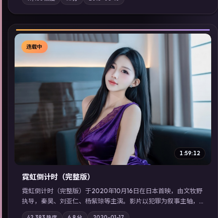
域气质；站内亦可通过「国产免费观看高清电视剧在线看」延展
检索同类型高分佳作，畅享高清在线追剧体验。
连载中
▶
1:59:12
霓虹倒计时（完整版）
霓虹倒计时（完整版）于2020年10月16日在日本首映，由文牧野
执导，秦昊、刘亚仁、杨紫琼等主演。影片以犯罪为叙事主轴，
边境小镇的平静被一封匿名信彻底打破；摄影与配乐强化地域气
42,383
热度
6.8
分
2020-01-17