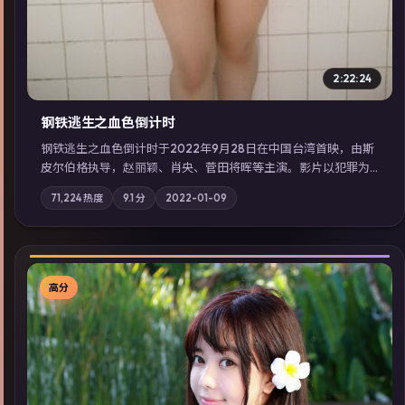
2:22:24
钢铁逃生之血色倒计时
钢铁逃生之血色倒计时于2022年9月28日在中国台湾首映，由斯
皮尔伯格执导，赵丽颖、肖央、菅田将晖等主演。影片以犯罪为
叙事主轴，失踪人口档案牵出跨国灰色产业链；摄影与配乐强化
71,224
热度
9.1
分
2022-01-09
地域气质；站内亦可通过「国产免费观看高清电视剧在线看」延
展检索同类型高分佳作，畅享高清在线追剧体验。
高分
▶