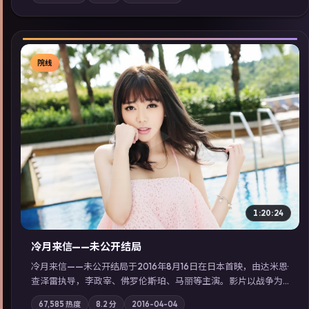
同类型高分佳作，畅享高清在线追剧体验。
院线
▶
1:20:24
冷月来信——未公开结局
冷月来信——未公开结局于2016年8月16日在日本首映，由达米恩·
查泽雷执导，李政宰、佛罗伦斯·珀、马丽等主演。影片以战争为
叙事主轴，一场意外将众人卷入不可撤回的连锁反应；摄影与配
67,585
热度
8.2
分
2016-04-04