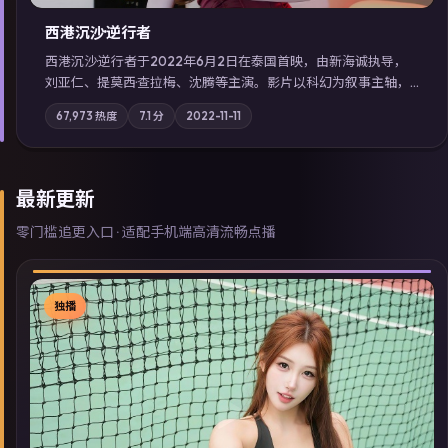
西港沉沙·逆行者
西港沉沙·逆行者于2022年6月2日在泰国首映，由新海诚执导，
刘亚仁、提莫西·查拉梅、沈腾等主演。影片以科幻为叙事主轴，
失踪人口档案牵出跨国灰色产业链；摄影与配乐强化地域气质；
67,973
热度
7.1
分
2022-11-11
站内亦可通过「国产免费观看高清电视剧在线看」延展检索同类
型高分佳作，畅享高清在线追剧体验。
最新更新
零门槛追更入口 · 适配手机端高清流畅点播
独播
▶