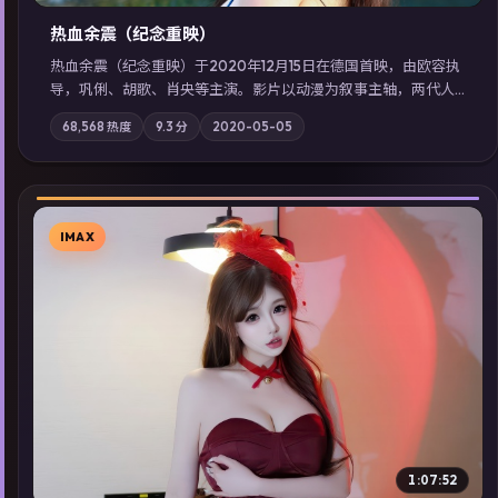
热血余震（纪念重映）
热血余震（纪念重映）于2020年12月15日在德国首映，由欧容执
导，巩俐、胡歌、肖央等主演。影片以动漫为叙事主轴，两代人
的执念在暴风雨夜正面相撞；摄影与配乐强化地域气质；站内亦
68,568
热度
9.3
分
2020-05-05
可通过「国产免费观看高清电视剧在线看」延展检索同类型高分
佳作，畅享高清在线追剧体验。
IMAX
▶
1:07:52