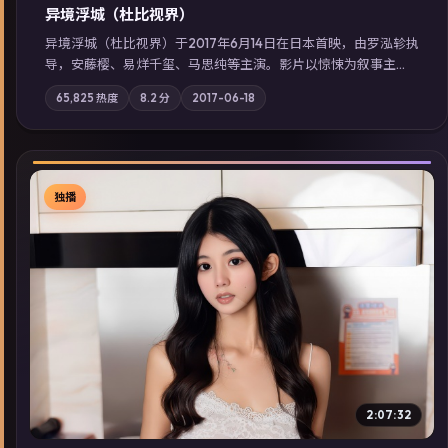
异境浮城（杜比视界）
异境浮城（杜比视界）于2017年6月14日在日本首映，由罗泓轸执
导，安藤樱、易烊千玺、马思纯等主演。影片以惊悚为叙事主
轴，一场意外将众人卷入不可撤回的连锁反应；摄影与配乐强化
65,825
热度
8.2
分
2017-06-18
地域气质；站内亦可通过「国产免费观看高清电视剧在线看」延
展检索同类型高分佳作，畅享高清在线追剧体验。
独播
▶
2:07:32