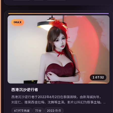
分佳作，畅享高清在线追剧体验。
IMAX
▶
1:07:52
西港沉沙·逆行者
西港沉沙·逆行者于2022年6月2日在泰国首映，由新海诚执导，
刘亚仁、提莫西·查拉梅、沈腾等主演。影片以科幻为叙事主轴，
失踪人口档案牵出跨国灰色产业链；摄影与配乐强化地域气质；
67,973
热度
7.1
分
2022-11-11
站内亦可通过「国产免费观看高清电视剧在线看」延展检索同类