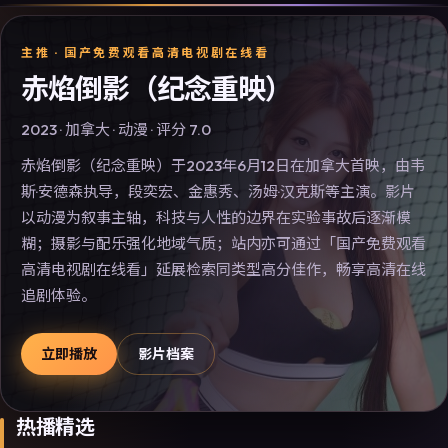
主推 ·
国产免费观看高清电视剧在线看
赤焰倒影（纪念重映）
2023
·
加拿大
·
动漫
· 评分
7.0
赤焰倒影（纪念重映）于2023年6月12日在加拿大首映，由韦
斯·安德森执导，段奕宏、金惠秀、汤姆·汉克斯等主演。影片
以动漫为叙事主轴，科技与人性的边界在实验事故后逐渐模
糊；摄影与配乐强化地域气质；站内亦可通过「国产免费观看
高清电视剧在线看」延展检索同类型高分佳作，畅享高清在线
追剧体验。
立即播放
影片档案
热播精选