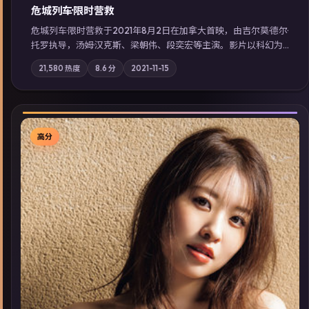
危城列车·限时营救
危城列车·限时营救于2021年8月2日在加拿大首映，由吉尔莫·德尔·
托罗执导，汤姆·汉克斯、梁朝伟、段奕宏等主演。影片以科幻为
叙事主轴，一场意外将众人卷入不可撤回的连锁反应；摄影与配
21,580
热度
8.6
分
2021-11-15
乐强化地域气质；站内亦可通过「国产免费观看高清电视剧在线
看」延展检索同类型高分佳作，畅享高清在线追剧体验。
高分