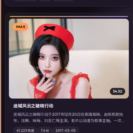
型高分佳作，畅享高清在线追剧体验。
IMAX
▶
54:52
迷城风云之破晓行动
迷城风云之破晓行动于2017年12月20日在泰国首映，由陈凯歌执
导，沈腾、咏梅、刘亚仁等主演。影片以动漫为叙事主轴，一次
普通通勤演变成全城关注的生死营救；摄影与配乐强化地域气
61,223
热度
7.4
分
2017-05-05
质；站内亦可通过「国产免费观看高清电视剧在线看」延展检索