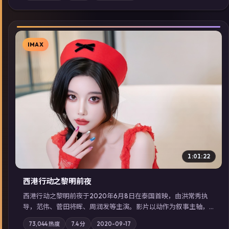
展检索同类型高分佳作，畅享高清在线追剧体验。
IMAX
▶
1:01:22
西港行动之黎明前夜
西港行动之黎明前夜于2020年6月8日在泰国首映，由洪常秀执
导，范伟、菅田将晖、周润发等主演。影片以动作为叙事主轴，
亲情与职责必须在倒计时结束前做出抉择；摄影与配乐强化地域
73,044
热度
7.4
分
2020-09-17
气质；站内亦可通过「国产免费观看高清电视剧在线看」延展检