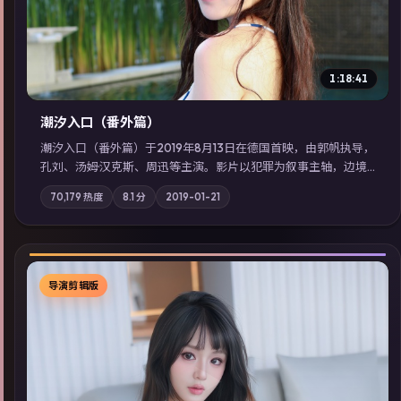
1:18:41
潮汐入口（番外篇）
潮汐入口（番外篇）于2019年8月13日在德国首映，由郭帆执导，
孔刘、汤姆·汉克斯、周迅等主演。影片以犯罪为叙事主轴，边境
小镇的平静被一封匿名信彻底打破；摄影与配乐强化地域气质；
70,179
热度
8.1
分
2019-01-21
站内亦可通过「国产免费观看高清电视剧在线看」延展检索同类
型高分佳作，畅享高清在线追剧体验。
导演剪辑版
▶