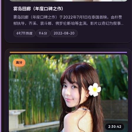
雾岛回廊（年度口碑之作）
雾岛回廊（年度口碑之作）于2022年7月1日在泰国首映，由朴赞
郁执导，齐溪、裴斗娜、佛罗伦斯·珀等主演。影片以奇幻为叙事
主轴，边境小镇的平静被一封匿名信彻底打破；摄影与配乐强化
69,711
热度
9.4
分
2022-08-20
地域气质；站内亦可通过「国产免费观看高清电视剧在线看」延
展检索同类型高分佳作，畅享高清在线追剧体验。
高分
▶
2:30:42