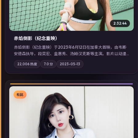
2:32:44
赤焰倒影（纪念重映）
赤焰倒影（纪念重映）于2023年6月12日在加拿大首映，由韦斯·
安德森执导，段奕宏、金惠秀、汤姆·汉克斯等主演。影片以动漫
为叙事主轴，科技与人性的边界在实验事故后逐渐模糊；摄影与
22,006
热度
7.0
分
2023-05-13
配乐强化地域气质；站内亦可通过「国产免费观看高清电视剧在
线看」延展检索同类型高分佳作，畅享高清在线追剧体验。
杜比
▶