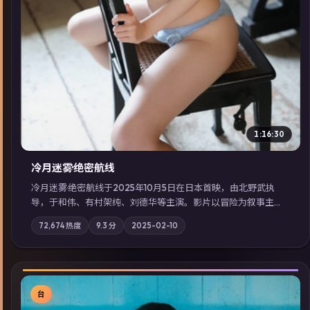
1:16:30
冷月迷雾·绝密航线
冷月迷雾·绝密航线于2025年10月5日在日本首映，由北野武执
导，于和伟、有村架纯、刘德华等主演。影片以冒险为叙事主
轴，记忆碎片重组后，主角发现自己从未活过“真实”的一天；摄
72,674
热度
9.3
分
2025-02-10
影与配乐强化地域气质；站内亦可通过「国产免费观看高清电视
剧在线看」延展检索同类型高分佳作，畅享高清在线追剧体验。
台