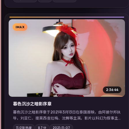
强化地域气质；站内亦可通过「国产免费观看高清电视剧在线
看」延展检索同类型高分佳作，畅享高清在线追剧体验。
IMAX
▶
2:36:44
暮色沉沙之暗影序章
暮色沉沙之暗影序章于2021年3月13日在泰国首映，由阿彼尔邦执
导，刘亚仁、提莫西·查拉梅、沈腾等主演。影片以科幻为叙事主
轴，一场意外将众人卷入不可撤回的连锁反应；摄影与配乐强化
11,018
热度
8.7
分
2021-11-07