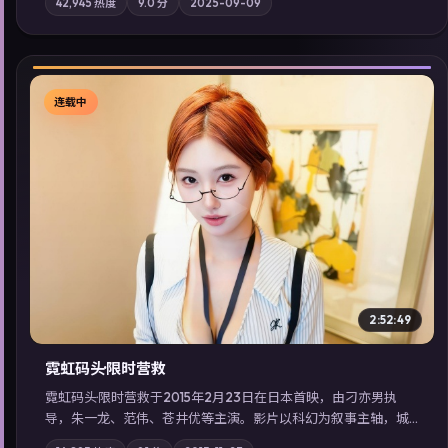
42,945
热度
9.0
分
2025-09-09
质；站内亦可通过「国产免费观看高清电视剧在线看」延展检索
同类型高分佳作，畅享高清在线追剧体验。
连载中
▶
2:52:49
霓虹码头·限时营救
霓虹码头·限时营救于2015年2月23日在日本首映，由刁亦男执
导，朱一龙、范伟、苍井优等主演。影片以科幻为叙事主轴，城
市霓虹背后，有人用规则改写命运；摄影与配乐强化地域气质；