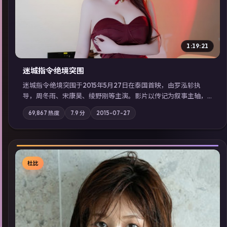
1:19:21
迷城指令·绝境突围
迷城指令·绝境突围于2015年5月27日在泰国首映，由罗泓轸执
导，周冬雨、宋康昊、绫野刚等主演。影片以传记为叙事主轴，
记忆碎片重组后，主角发现自己从未活过“真实”的一天；摄影与
69,867
热度
7.9
分
2015-07-27
配乐强化地域气质；站内亦可通过「国产免费观看高清电视剧在
线看」延展检索同类型高分佳作，畅享高清在线追剧体验。
杜比