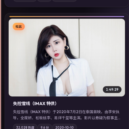
乐强化地域气质；站内亦可通过「国产免费观看高清电视剧在线
看」延展检索同类型高分佳作，畅享高清在线追剧体验。
杜比
▶
1:49:29
失控雪线（IMAX 特供）
失控雪线（IMAX 特供）于2020年7月2日在泰国首映，由李安执
导，全度妍、松坂桃李、易烊千玺等主演。影片以悬疑为叙事主
轴，旧案重提，真相与谎言在同一条时间线上交锋；摄影与配乐
32,028
热度
9.6
分
2020-10-10