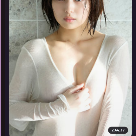
▶
2:44:37