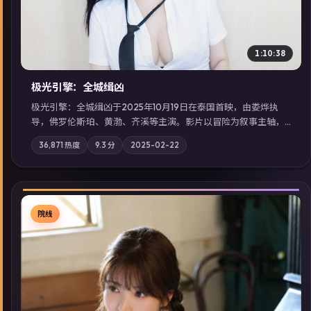
1:10:38
极光引擎：全城缉凶
极光引擎：全城缉凶于2025年10月19日在泰国首映，由娄烨执
导，佛罗伦斯·珀、黄渤、齐溪等主演。影片以冒险为叙事主轴，
记忆碎片重组后，主角发现自己从未活过“真实”的一天；摄影与
36,871
热度
9.3
分
2025-02-22
配乐强化地域气质；站内亦可通过「国产免费观看高清电视剧在
线看」延展检索同类型高分佳作，畅享高清在线追剧体验。
院线