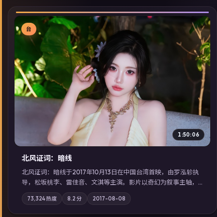
台
▶
1:50:06
北风证词：暗线
北风证词：暗线于2017年10月13日在中国台湾首映，由罗泓轸执
导，松坂桃李、雷佳音、文淇等主演。影片以奇幻为叙事主轴，
旧案重提，真相与谎言在同一条时间线上交锋；摄影与配乐强化
73,324
热度
8.2
分
2017-08-08
地域气质；站内亦可通过「国产免费观看高清电视剧在线看」延
展检索同类型高分佳作，畅享高清在线追剧体验。