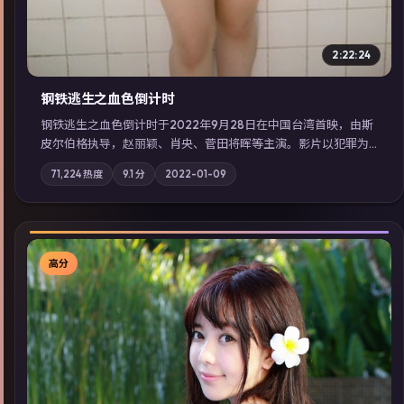
2:22:24
钢铁逃生之血色倒计时
钢铁逃生之血色倒计时于2022年9月28日在中国台湾首映，由斯
皮尔伯格执导，赵丽颖、肖央、菅田将晖等主演。影片以犯罪为
叙事主轴，失踪人口档案牵出跨国灰色产业链；摄影与配乐强化
71,224
热度
9.1
分
2022-01-09
地域气质；站内亦可通过「国产免费观看高清电视剧在线看」延
展检索同类型高分佳作，畅享高清在线追剧体验。
高分
▶