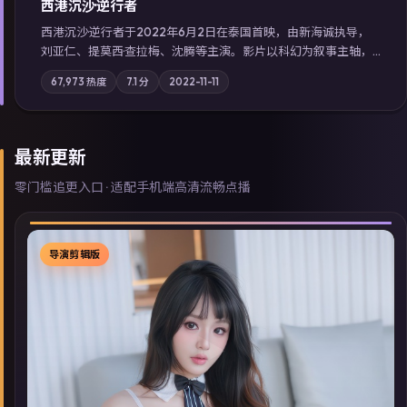
西港沉沙·逆行者
西港沉沙·逆行者于2022年6月2日在泰国首映，由新海诚执导，
刘亚仁、提莫西·查拉梅、沈腾等主演。影片以科幻为叙事主轴，
失踪人口档案牵出跨国灰色产业链；摄影与配乐强化地域气质；
67,973
热度
7.1
分
2022-11-11
站内亦可通过「国产免费观看高清电视剧在线看」延展检索同类
型高分佳作，畅享高清在线追剧体验。
最新更新
零门槛追更入口 · 适配手机端高清流畅点播
导演剪辑版
▶