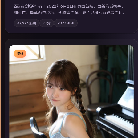
西港沉沙·逆行者于2022年6月2日在泰国首映，由新海诚执导，
刘亚仁、提莫西·查拉梅、沈腾等主演。影片以科幻为叙事主轴，
失踪人口档案牵出跨国灰色产业链；摄影与配乐强化地域气质；
67,973
热度
7.1
分
2022-11-11
站内亦可通过「国产免费观看高清电视剧在线看」延展检索同类
型高分佳作，畅享高清在线追剧体验。
院线