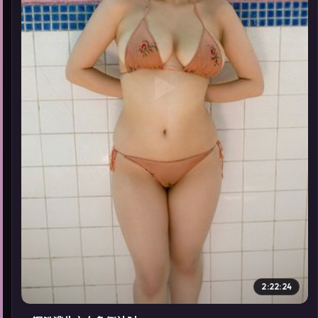
▶
2:22:24