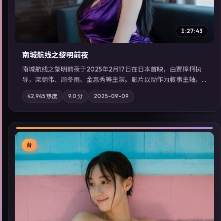
1:27:43
南城航线之黎明前夜
南城航线之黎明前夜于2025年2月17日在日本首映，由贾樟柯执
导，梁朝伟、周冬雨、金惠秀等主演。影片以动作为叙事主轴，
城市霓虹背后，有人用规则改写命运；摄影与配乐强化地域气
42,945
热度
9.0
分
2025-09-09
质；站内亦可通过「国产免费观看高清电视剧在线看」延展检索
同类型高分佳作，畅享高清在线追剧体验。
台