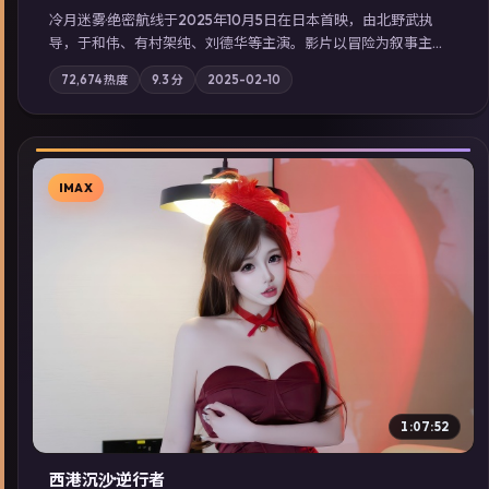
冷月迷雾·绝密航线于2025年10月5日在日本首映，由北野武执
导，于和伟、有村架纯、刘德华等主演。影片以冒险为叙事主
轴，记忆碎片重组后，主角发现自己从未活过“真实”的一天；摄
72,674
热度
9.3
分
2025-02-10
影与配乐强化地域气质；站内亦可通过「国产免费观看高清电视
剧在线看」延展检索同类型高分佳作，畅享高清在线追剧体验。
IMAX
▶
1:07:52
西港沉沙·逆行者