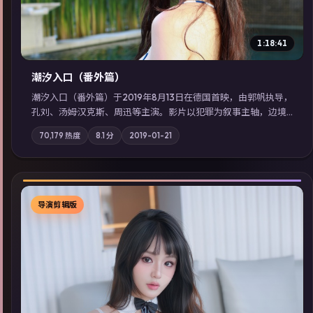
1:18:41
潮汐入口（番外篇）
潮汐入口（番外篇）于2019年8月13日在德国首映，由郭帆执导，
孔刘、汤姆·汉克斯、周迅等主演。影片以犯罪为叙事主轴，边境
小镇的平静被一封匿名信彻底打破；摄影与配乐强化地域气质；
70,179
热度
8.1
分
2019-01-21
站内亦可通过「国产免费观看高清电视剧在线看」延展检索同类
型高分佳作，畅享高清在线追剧体验。
导演剪辑版
▶