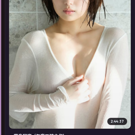
▶
2:44:37