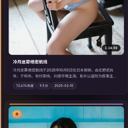
1:16:30
冷月迷雾·绝密航线
冷月迷雾·绝密航线于2025年10月5日在日本首映，由北野武执
导，于和伟、有村架纯、刘德华等主演。影片以冒险为叙事主
轴，记忆碎片重组后，主角发现自己从未活过“真实”的一天；摄
72,674
热度
9.3
分
2025-02-10
影与配乐强化地域气质；站内亦可通过「国产免费观看高清电视
剧在线看」延展检索同类型高分佳作，畅享高清在线追剧体验。
台