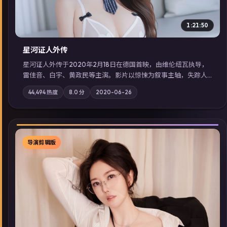
1:21:50
星河证人外传
星河证人外传于2020年2月18日在德国首映，由维伦纽瓦执导，
雷佳音、白宇、黄政民等主演。影片以惊悚为叙事主轴，失踪人
口档案牵出跨国灰色产业链；摄影与配乐强化地域气质；站内亦
44,494
热度
8.0
分
2020-06-26
可通过「国产免费观看高清电视剧在线看」延展检索同类型高分
佳作，畅享高清在线追剧体验。
导演剪辑版
▶