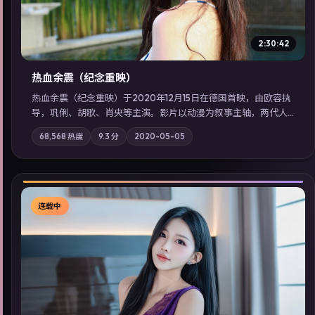
2:30:42
热血余震（纪念重映）
热血余震（纪念重映）于2020年12月15日在德国首映，由欧容执
导，巩俐、胡歌、肖央等主演。影片以动漫为叙事主轴，两代人
的执念在暴风雨夜正面相撞；摄影与配乐强化地域气质；站内亦
68,568
热度
9.3
分
2020-05-05
可通过「国产免费观看高清电视剧在线看」延展检索同类型高分
佳作，畅享高清在线追剧体验。
连载中
▶