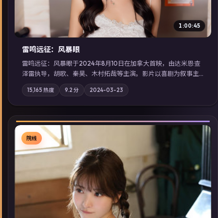
1:00:45
雷鸣远征：风暴眼
雷鸣远征：风暴眼于2024年8月10日在加拿大首映，由达米恩·查
泽雷执导，胡歌、秦昊、木村拓哉等主演。影片以喜剧为叙事主
轴，旧案重提，真相与谎言在同一条时间线上交锋；摄影与配乐
15,165
热度
9.2
分
2024-03-23
强化地域气质；站内亦可通过「国产免费观看高清电视剧在线
看」延展检索同类型高分佳作，畅享高清在线追剧体验。
院线