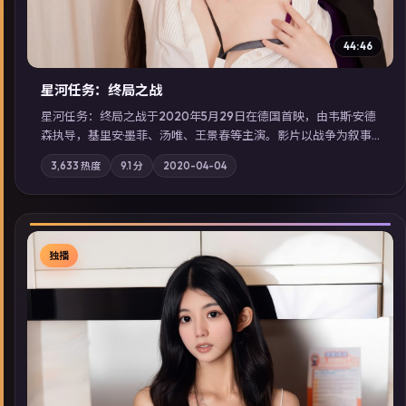
44:46
星河任务：终局之战
星河任务：终局之战于2020年5月29日在德国首映，由韦斯·安德
森执导，基里安·墨菲、汤唯、王景春等主演。影片以战争为叙事
主轴，亲情与职责必须在倒计时结束前做出抉择；摄影与配乐强
3,633
热度
9.1
分
2020-04-04
化地域气质；站内亦可通过「国产免费观看高清电视剧在线看」
延展检索同类型高分佳作，畅享高清在线追剧体验。
独播
▶