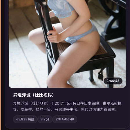
▶
1:44:48
异境浮城（杜比视界）
异境浮城（杜比视界）于2017年6月14日在日本首映，由罗泓轸执
导，安藤樱、易烊千玺、马思纯等主演。影片以惊悚为叙事主
轴，一场意外将众人卷入不可撤回的连锁反应；摄影与配乐强化
65,825
热度
8.2
分
2017-06-18
地域气质；站内亦可通过「国产免费观看高清电视剧在线看」延
展检索同类型高分佳作，畅享高清在线追剧体验。