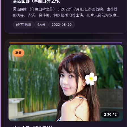
雾岛回廊（年度口碑之作）
雾岛回廊（年度口碑之作）于2022年7月1日在泰国首映，由朴赞
郁执导，齐溪、裴斗娜、佛罗伦斯·珀等主演。影片以奇幻为叙事
主轴，边境小镇的平静被一封匿名信彻底打破；摄影与配乐强化
69,711
热度
9.4
分
2022-08-20
地域气质；站内亦可通过「国产免费观看高清电视剧在线看」延
展检索同类型高分佳作，畅享高清在线追剧体验。
高分
▶
2:30:42