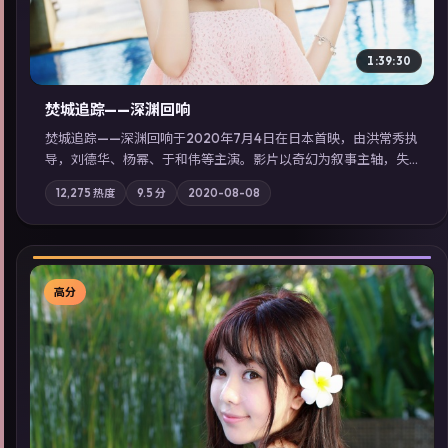
1:39:30
焚城追踪——深渊回响
焚城追踪——深渊回响于2020年7月4日在日本首映，由洪常秀执
导，刘德华、杨幂、于和伟等主演。影片以奇幻为叙事主轴，失
踪人口档案牵出跨国灰色产业链；摄影与配乐强化地域气质；站
12,275
热度
9.5
分
2020-08-08
内亦可通过「国产免费观看高清电视剧在线看」延展检索同类型
高分佳作，畅享高清在线追剧体验。
高分
▶