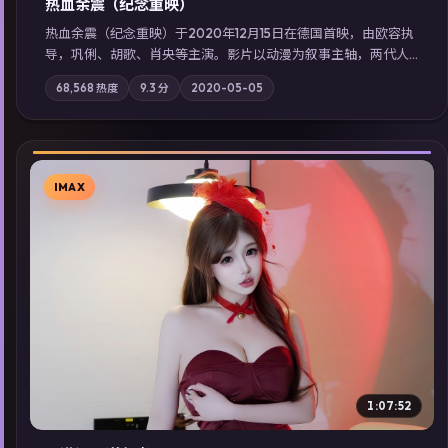
热血余震（纪念重映）
热血余震（纪念重映）于2020年12月15日在德国首映，由欧容执
导，巩俐、胡歌、肖央等主演。影片以动漫为叙事主轴，两代人
的执念在暴风雨夜正面相撞；摄影与配乐强化地域气质；站内亦
68,568
热度
9.3
分
2020-05-05
可通过「国产免费观看高清电视剧在线看」延展检索同类型高分
佳作，畅享高清在线追剧体验。
IMAX
▶
1:07:52