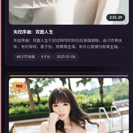
2:51:29
失控序曲：双面人生
失控序曲：双面人生于2021年11月30日在泰国首映，由刁亦男执
导，有村架纯、章子怡、杨幂等主演。影片以爱情为叙事主轴，
两代人的执念在暴风雨夜正面相撞；摄影与配乐强化地域气质；
48,573
热度
6.9
分
2021-12-04
站内亦可通过「国产免费观看高清电视剧在线看」延展检索同类
型高分佳作，畅享高清在线追剧体验。
院线
▶