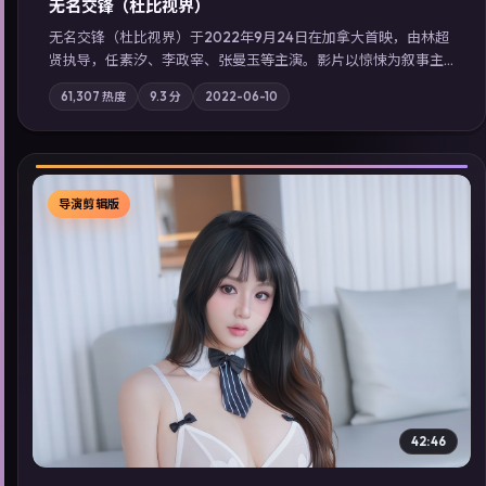
无名交锋（杜比视界）
无名交锋（杜比视界）于2022年9月24日在加拿大首映，由林超
贤执导，任素汐、李政宰、张曼玉等主演。影片以惊悚为叙事主
轴，失踪人口档案牵出跨国灰色产业链；摄影与配乐强化地域气
61,307
热度
9.3
分
2022-06-10
质；站内亦可通过「国产免费观看高清电视剧在线看」延展检索
同类型高分佳作，畅享高清在线追剧体验。
导演剪辑版
▶
42:46