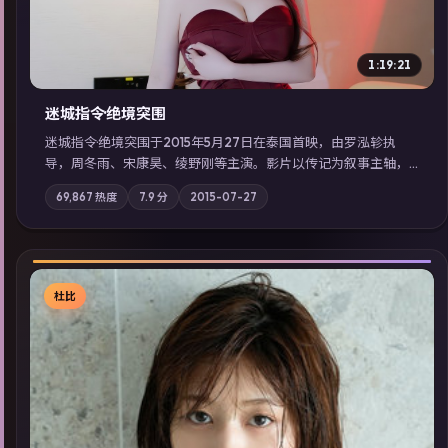
1:19:21
迷城指令·绝境突围
迷城指令·绝境突围于2015年5月27日在泰国首映，由罗泓轸执
导，周冬雨、宋康昊、绫野刚等主演。影片以传记为叙事主轴，
记忆碎片重组后，主角发现自己从未活过“真实”的一天；摄影与
69,867
热度
7.9
分
2015-07-27
配乐强化地域气质；站内亦可通过「国产免费观看高清电视剧在
线看」延展检索同类型高分佳作，畅享高清在线追剧体验。
杜比