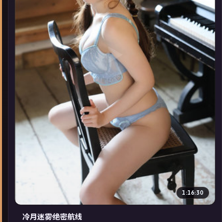
▶
1:16:30
冷月迷雾·绝密航线