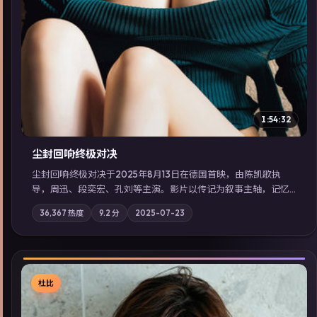
1:54:32
尘封回响·终极对决
尘封回响·终极对决于2025年8月13日在德国首映，由陈凯歌执
导，周迅、段奕宏、孔刘等主演。影片以传记为叙事主轴，记忆
碎片重组后，主角发现自己从未活过“真实”的一天；摄影与配乐
36,367
热度
9.2
分
2025-07-23
强化地域气质；站内亦可通过「国产免费观看高清电视剧在线
看」延展检索同类型高分佳作，畅享高清在线追剧体验。
杜比