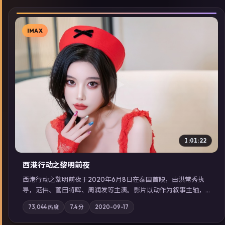
IMAX
▶
1:01:22
西港行动之黎明前夜
西港行动之黎明前夜于2020年6月8日在泰国首映，由洪常秀执
导，范伟、菅田将晖、周润发等主演。影片以动作为叙事主轴，
亲情与职责必须在倒计时结束前做出抉择；摄影与配乐强化地域
73,044
热度
7.4
分
2020-09-17
气质；站内亦可通过「国产免费观看高清电视剧在线看」延展检
索同类型高分佳作，畅享高清在线追剧体验。