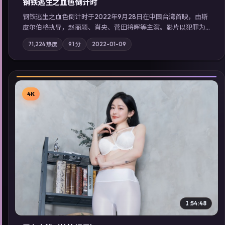
钢铁逃生之血色倒计时
钢铁逃生之血色倒计时于2022年9月28日在中国台湾首映，由斯
皮尔伯格执导，赵丽颖、肖央、菅田将晖等主演。影片以犯罪为
叙事主轴，失踪人口档案牵出跨国灰色产业链；摄影与配乐强化
71,224
热度
9.1
分
2022-01-09
地域气质；站内亦可通过「国产免费观看高清电视剧在线看」延
展检索同类型高分佳作，畅享高清在线追剧体验。
4K
▶
1:54:48