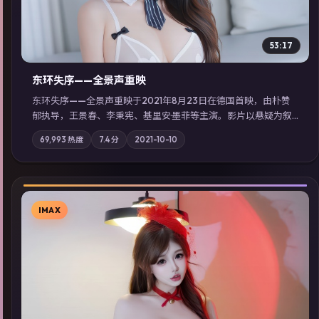
53:17
东环失序——全景声重映
东环失序——全景声重映于2021年8月23日在德国首映，由朴赞
郁执导，王景春、李秉宪、基里安·墨菲等主演。影片以悬疑为叙
事主轴，科技与人性的边界在实验事故后逐渐模糊；摄影与配乐
69,993
热度
7.4
分
2021-10-10
强化地域气质；站内亦可通过「国产免费观看高清电视剧在线
看」延展检索同类型高分佳作，畅享高清在线追剧体验。
IMAX
▶